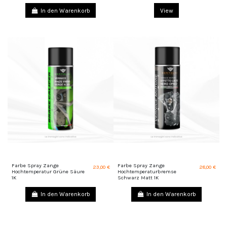
In den Warenkorb
View
Farbe Spray Zange
Farbe Spray Zange
23,00 €
28,00 €
Hochtemperatur Grüne Säure
Hochtemperaturbremse
1K
Schwarz Matt 1K
In den Warenkorb
In den Warenkorb