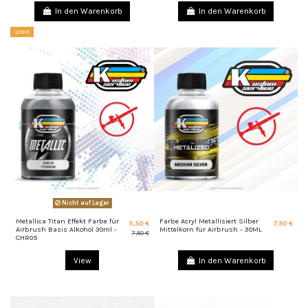
In den Warenkorb
In den Warenkorb
-2,00 €
Nicht auf Lager
Metallica Titan Effekt Farbe für
Farbe Acryl Metallisiert Silber
5,50 €
7,50 €
Airbrush Basis Alkohol 30ml -
Mittelkorn für Airbrush - 30ML
7,50 €
CHR05
View
In den Warenkorb