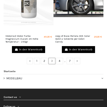
Motorrad Motor Farbe
copy of Base Perlata 305 Solar
45,00 €
20,00 €
Magnesium Ducati 2K Hohe
Gold a Solvente per Colori
Temperatur - 250gr
Candy
In den Warenkorb
In den Warenkorb
1
2
3
4
…
7
Startseite
MODELLBAU
Contact us
Follow us