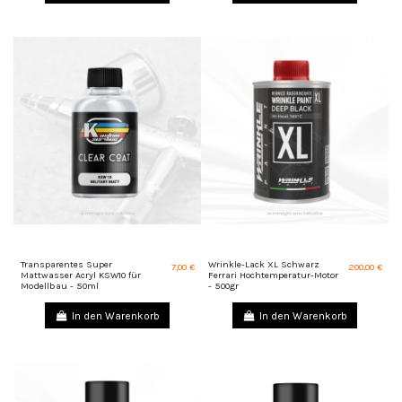
Transparentes Super
Wrinkle-Lack XL Schwarz
7,00 €
200,00 €
Mattwasser Acryl KSW10 für
Ferrari Hochtemperatur-Motor
Modellbau - 50ml
- 500gr
In den Warenkorb
In den Warenkorb