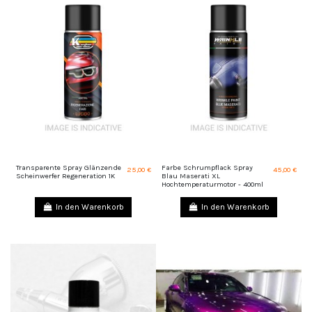
Transparente Spray Glänzende
Farbe Schrumpflack Spray
25,00 €
45,00 €
Scheinwerfer Regeneration 1K
Blau Maserati XL
Hochtemperaturmotor - 400ml
In den Warenkorb
In den Warenkorb