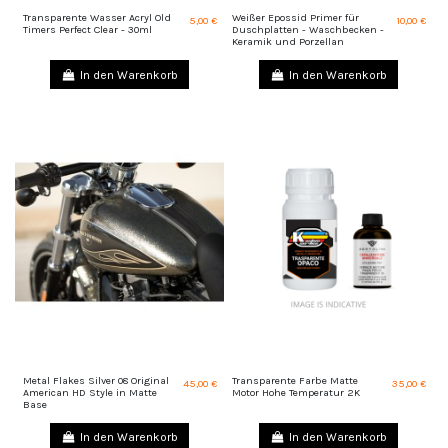
Transparente Wasser Acryl Old
Weißer Epossid Primer für
5,00 €
10,00 €
Timers Perfect Clear - 30ml
Duschplatten - Waschbecken -
Keramik und Porzellan
In den Warenkorb
In den Warenkorb
Metal Flakes Silver 08 Original
Transparente Farbe Matte
45,00 €
35,00 €
American HD Style in Matte
Motor Hohe Temperatur 2K
Base
In den Warenkorb
In den Warenkorb