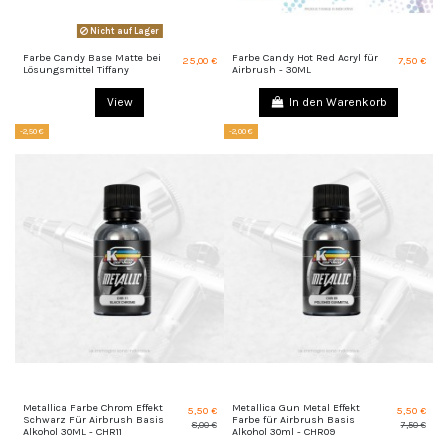
Nicht auf Lager
Farbe Candy Base Matte bei
Farbe Candy Hot Red Acryl für
25,00 €
7,50 €
Lösungsmittel Tiffany
Airbrush - 30ML
View
In den Warenkorb
-2,50 €
-2,00 €
Metallica Farbe Chrom Effekt
Metallica Gun Metal Effekt
5,50 €
5,50 €
Schwarz Für Airbrush Basis
Farbe für Airbrush Basis
8,00 €
7,50 €
Alkohol 30ML - CHR11
Alkohol 30ml - CHR09