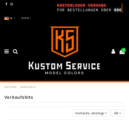
KOSTENLOSER VERSAND
FÜR BESTELLUNGEN ÜBER
99€
De
EUR €
0
Startseite
Verkaufshits
Verkaufshits
Verkäufe, absteigend sortiert
36