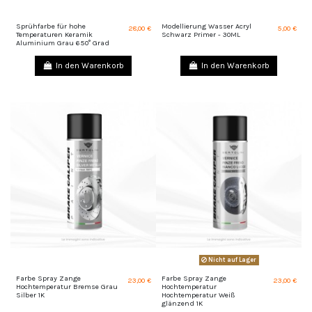
Sprühfarbe für hohe
Modellierung Wasser Acryl
28,00 €
5,00 €
Temperaturen Keramik
Schwarz Primer - 30ML
Aluminium Grau 650° Grad
In den Warenkorb
In den Warenkorb
Nicht auf Lager
Farbe Spray Zange
Farbe Spray Zange
23,00 €
23,00 €
Hochtemperatur Bremse Grau
Hochtemperatur
Silber 1K
Hochtemperatur Weiß
glänzend 1K