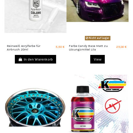
Nicht auf Lager
Reinweiß Acrylfarbe für
Farbe Candy Base Matt zu
5,50 €
25,00 €
Airbrush 20ml
Lösungsmittel Lila
In den Warenkorb
View