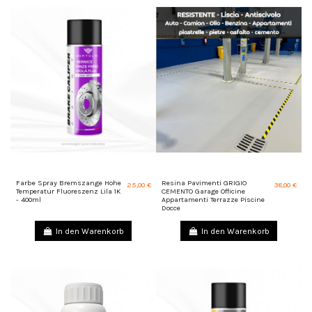
Farbe Spray Bremszange Hohe
Resina Pavimenti GRIGIO
25,00 €
38,00 €
Temperatur Fluoreszenz Lila 1K
CEMENTO Garage Officine
- 400ml
Appartamenti Terrazze Piscine
Docce
In den Warenkorb
In den Warenkorb