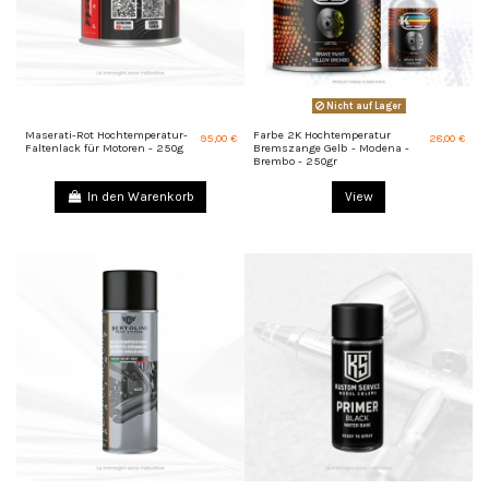
Nicht auf Lager
Maserati-Rot Hochtemperatur-
Farbe 2K Hochtemperatur
95,00 €
28,00 €
Faltenlack für Motoren - 250g
Bremszange Gelb - Modena -
Brembo - 250gr
In den Warenkorb
View