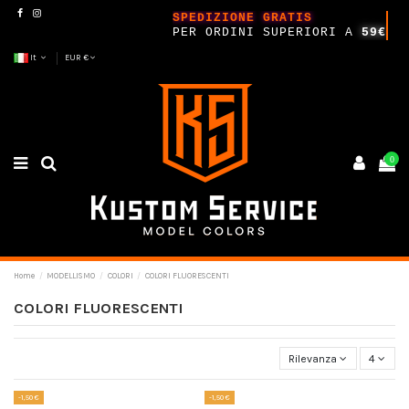
SPEDIZIONE GRATIS
PER ORDINI SUPERIORI A
59€
It
EUR €
0
Home
MODELLISMO
COLORI
COLORI FLUORESCENTI
COLORI FLUORESCENTI
Rilevanza
4
-1,50 €
-1,50 €