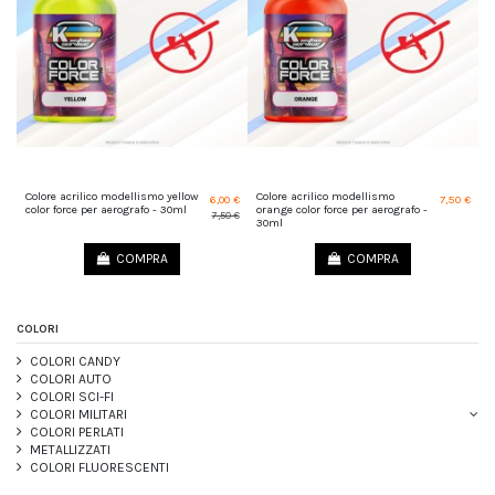
Colore acrilico modellismo yellow
Colore acrilico modellismo
6,00 €
7,50 €
color force per aerografo - 30ml
orange color force per aerografo -
7,50 €
30ml
COMPRA
COMPRA
COLORI
COLORI CANDY
COLORI AUTO
COLORI SCI-FI
COLORI MILITARI
COLORI PERLATI
METALLIZZATI
COLORI FLUORESCENTI