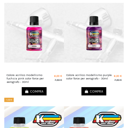
Colore acrilico modellismo
Colore acrilico modellismo purple
6,00 €
6,00 €
fuchsia pink color force per
color force per aerografo - 30ml
7,50 €
7,50 €
aerografo - 30ml
COMPRA
COMPRA
-1,50 €