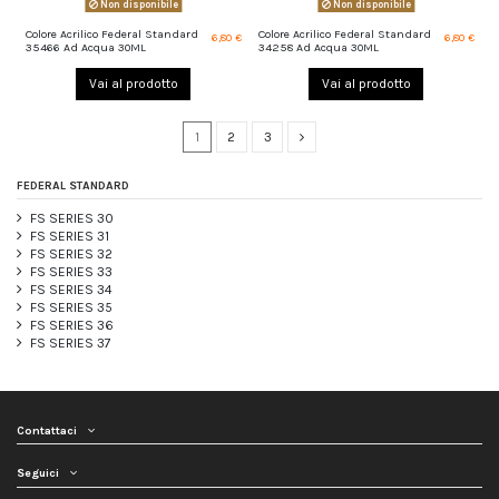
Non disponibile
Non disponibile
Colore Acrilico Federal Standard
Colore Acrilico Federal Standard
6,80 €
6,80 €
35466 Ad Acqua 30ML
34258 Ad Acqua 30ML
Vai al prodotto
Vai al prodotto
1
2
3
FEDERAL STANDARD
FS SERIES 30
FS SERIES 31
FS SERIES 32
FS SERIES 33
FS SERIES 34
FS SERIES 35
FS SERIES 36
FS SERIES 37
Contattaci
Seguici