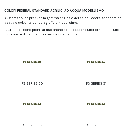
COLORI FEDERAL STANDARD ACRILICi AD ACQUA MODELLISMO
Kustomservice produce la gamma originale dei colori Federal Standard ad
acqua e solvente per aerografia e modellsimo.
Tutti i colori sono pronti all'uso anche se si possono ulteriormente diluire
con i nostri diluenti acrilici per colori ad acqua.
SI consiglia l'applicazione con aerografi ugello 0,3 e 0,4 se non li si vuole
diluire, mentre se li volete diluire potete utilizzarli anche con aerografi 0,15
Tutti i colori sono coprenti ed opachi e si consiglia di applicarli sui nostri
primer ad acqua o solvente.
I colori devono essere infine protetti con i trasparenti kustomservice
anche se sono compatibili con la maggior parte dei prodotti presenti in
commercio.
FS SERIES 30
FS SERIES 31
FS SERIES 32
FS SERIES 33