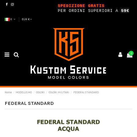
SPEDIZIONE GRATIS
PER ORDINI SUPERIORI A
59€
It
EUR €
0
Home
MODELLISMO
COLORI
COLORI MILITARI
FEDERAL STANDARD
FEDERAL STANDARD