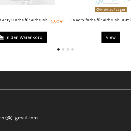
Nicht auf Lager
 Acryl Farbe für Airbrush
Lila Acrylfarbe für Airbrush 30ml
5,00 €
In den Warenkorb
View
en (@) gmail.com