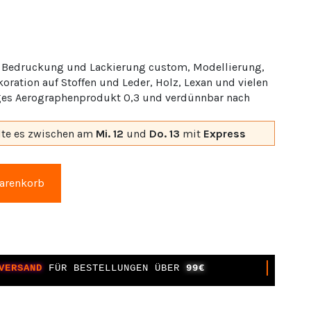
r Bedruckung und Lackierung custom, Modellierung,
oration auf Stoffen und Leder, Holz, Lexan und vielen
iges Aerographenprodukt 0,3 und verdünnbar nach
lte es
zwischen am
Mi. 12
und
Do. 13
mit
Express
Warenkorb
VERSAND
FÜR BESTELLUNGEN ÜBER
99€