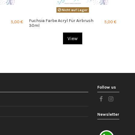
Nicht auf Lager
Fuchsia Farbe Acryl Für Airbrush
Medium
5,00 €
5,00 €
30ml
30ml
View
Follow us
Newsletter