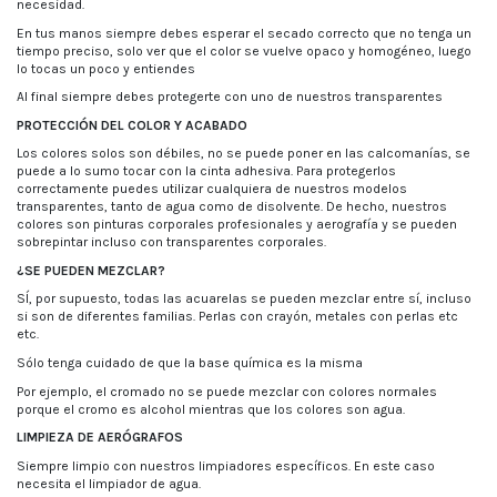
necesidad.
En tus manos siempre debes esperar el secado correcto que no tenga un
tiempo preciso, solo ver que el color se vuelve opaco y homogéneo, luego
lo tocas un poco y entiendes
Al final siempre debes protegerte con uno de nuestros transparentes
PROTECCIÓN DEL COLOR Y ACABADO
Los colores solos son débiles, no se puede poner en las calcomanías, se
puede a lo sumo tocar con la cinta adhesiva. Para protegerlos
correctamente puedes utilizar cualquiera de nuestros modelos
transparentes, tanto de agua como de disolvente. De hecho, nuestros
colores son pinturas corporales profesionales y aerografía y se pueden
sobrepintar incluso con transparentes corporales.
¿SE PUEDEN MEZCLAR?
SÍ, por supuesto, todas las acuarelas se pueden mezclar entre sí, incluso
si son de diferentes familias. Perlas con crayón, metales con perlas etc
etc.
Sólo tenga cuidado de que la base química es la misma
Por ejemplo, el cromado no se puede mezclar con colores normales
porque el cromo es alcohol mientras que los colores son agua.
LIMPIEZA DE AERÓGRAFOS
Siempre limpio con nuestros limpiadores específicos. En este caso
necesita el limpiador de agua.