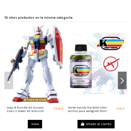
16 otros productos en la misma categoría:
Fuera de stock
copy of Bundle Kit Gunpla
Verde Nacido Ral 6030 Color
C
25,00 €
5,00 €
Zaku II Green for Airbrush
acrílico para aerógrafo 30ml
a
View
Añadir al carrito