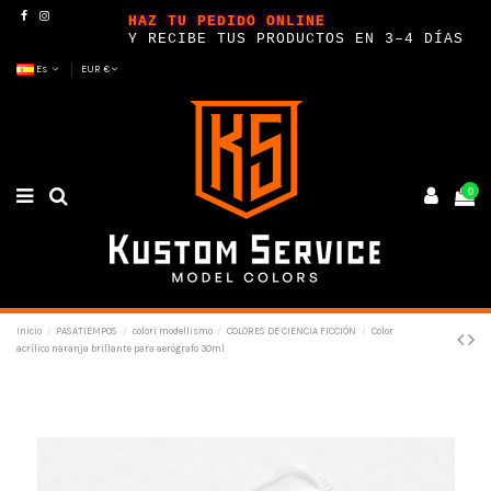
HAZ TU PEDIDO ONLINE
Y RECIBE TUS PRODUCTOS EN 3–4 DÍAS
Es
EUR €
0
Inicio
PASATIEMPOS
colori modellismo
COLORES DE CIENCIA FICCIÓN
Color
acrílico naranja brillante para aerógrafo 30ml