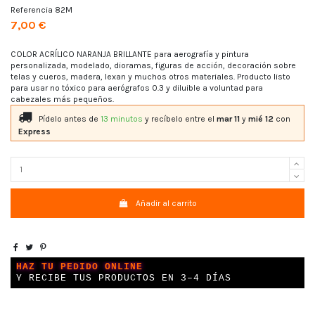
Referencia
82M
7,00 €
COLOR ACRÍLICO NARANJA BRILLANTE para aerografía y pintura
personalizada, modelado, dioramas, figuras de acción, decoración sobre
telas y cueros, madera, lexan y muchos otros materiales. Producto listo
para usar no tóxico para aerógrafos 0.3 y diluible a voluntad para
cabezales más pequeños.
Pídelo antes de
13 minutos
y recíbelo
entre el
mar 11
y
mié 12
con
Express
Añadir al carrito
HAZ TU PEDIDO ONLINE
Y RECIBE TUS PRODUCTOS EN 3–4 DÍAS