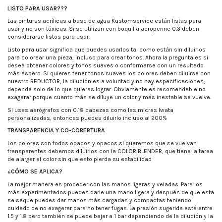
LISTO PARA USAR???
Las pinturas acrílicas a base de agua Kustomservice están listas para
usar y no son tóxicas. Si se utilizan con boquilla aeropenne 0.3 deben
considerarse listos para usar.
Listo para usar significa que puedes usarlos tal como están sin diluirlos
para colorear una pieza, incluso para crear tonos. Ahora la pregunta es si
desea obtener colores y tonos suaves o conformarse con un resultado
más áspero. Si quieres tener tonos suaves los colores deben diluirse con
nuestro REDUCTOR, la dilución es a voluntad y no hay especificaciones,
depende solo de lo que quieras lograr. Obviamente es recomendable no
exagerar porque cuanto más se diluye un color y más inestable se vuelve.
Si usas aerógrafos con 0.18 cabezas como las micras Iwata
personalizadas, entonces puedes diluirlo incluso al 200%
TRANSPARENCIA Y CO-COBERTURA
Los colores son todos opacos y opacos si queremos que se vuelvan
transparentes debemos diluirlos con la COLOR BLENDER, que tiene la tarea
de alargar el color sin que esto pierda su estabilidad
¿CÓMO SE APLICA?
La mejor manera es proceder con las manos ligeras y veladas. Para los
más experimentados puedes darle una mano ligera y después de que esta
se seque puedes dar manos más cargadas y compactas teniendo
cuidado de no exagerar para no tener fugas. La presión sugerida está entre
1.5 y 1.8 pero también se puede bajar a 1 bar dependiendo de la dilución y la