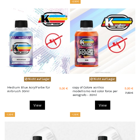
-2,50 €
Nicht auf Lager
Nicht auf Lager
Medium Blue AcrylFarbe für
copy of Colore acrilico
5,00 €
5,00 €
Airbrush 30ml
modellismo red color force per
7,50 €
aerografo - 30ml
View
View
-1,50 €
-1,50 €