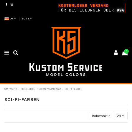
KOSTENLOSER VERSAND
FÜR BESTELLUNGEN ÜBER
99€
De
EUR €
0
Startseite
MODELLBAU
colori modellismo
SCI-FI-FARBEN
SCI-FI-FARBEN
Relevanz
24