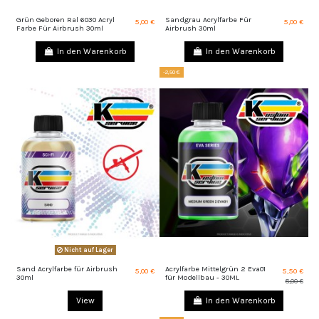
Grün Geboren Ral 6030 Acryl
Sandgrau Acrylfarbe Für
5,00 €
5,00 €
Farbe Für Airbrush 30ml
Airbrush 30ml
In den Warenkorb
In den Warenkorb
-2,50 €
Nicht auf Lager
Sand Acrylfarbe für Airbrush
Acrylfarbe Mittelgrün 2 Eva01
5,00 €
5,50 €
30ml
für Modellbau - 30ML
8,00 €
View
In den Warenkorb