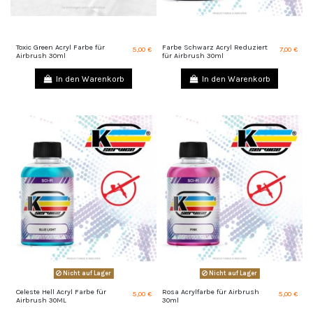
Toxic Green Acryl Farbe für
Farbe Schwarz Acryl Reduziert
5,00 €
7,00 €
Airbrush 30ml
für Airbrush 30ml
In den Warenkorb
In den Warenkorb
Nicht auf Lager
Nicht auf Lager
Celeste Hell Acryl Farbe für
Rosa Acrylfarbe für Airbrush
5,00 €
5,00 €
Airbrush 30ML
30ml