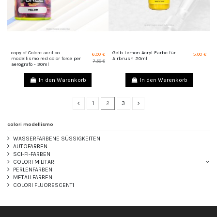
copy of Colore acrilico
Gelb Lemon Acryl Farbe für
6,00 €
5,00 €
modellismo red color force per
Airbrush 20ml
7,50 €
aerografo - 30ml
In den Warenkorb
In den Warenkorb
1
2
3
colori modellismo
WASSERFARBENE SÜSSIGKEITEN
AUTOFARBEN
SCI-FI-FARBEN
COLORI MILITARI
PERLENFARBEN
METALLFARBEN
COLORI FLUORESCENTI