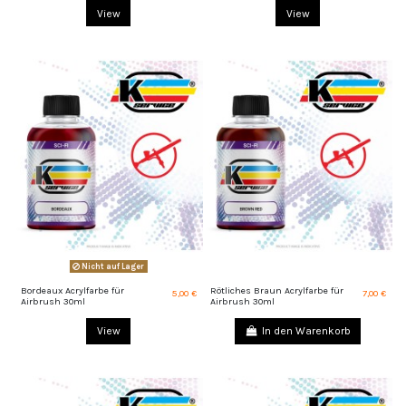
View
View
Nicht auf Lager
Bordeaux Acrylfarbe für
Rötliches Braun Acrylfarbe für
5,00 €
7,00 €
Airbrush 30ml
Airbrush 30ml
View
In den Warenkorb