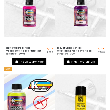
copy of Colore acrilico
copy of Colore acrilico
6,00 €
6,00 €
modellismo red color force per
modellismo red color force per
7,50 €
7,50 €
aerografo - 30ml
aerografo - 30ml
In den Warenkorb
In den Warenkorb
-1,50 €